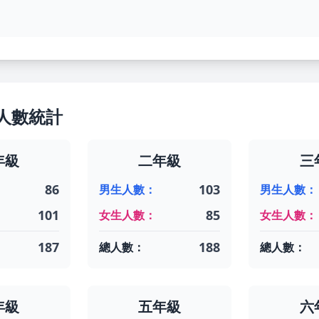
人數統計
年級
二年級
三
86
103
男生人數：
男生人數：
101
85
女生人數：
女生人數：
187
188
總人數：
總人數：
年級
五年級
六