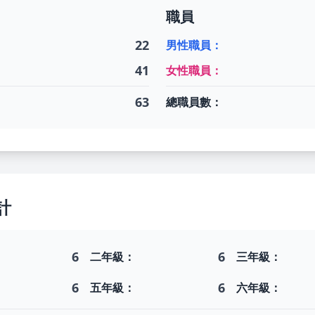
職員
22
男性職員：
41
女性職員：
63
總職員數：
計
6
6
二年級：
三年級：
6
6
五年級：
六年級：