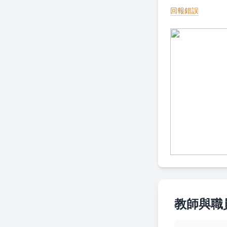
回報錯誤
教師與職