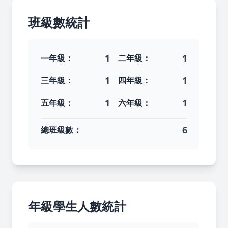
班級數統計
1
1
一年級：
二年級：
1
1
三年級：
四年級：
1
1
五年級：
六年級：
6
總班級數：
年級學生人數統計