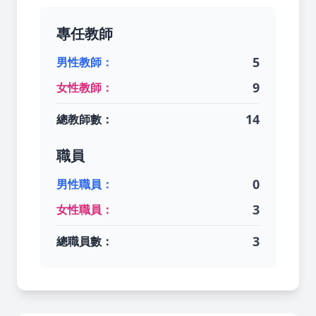
專任教師
5
男性教師：
9
女性教師：
14
總教師數：
職員
0
男性職員：
3
女性職員：
3
總職員數：