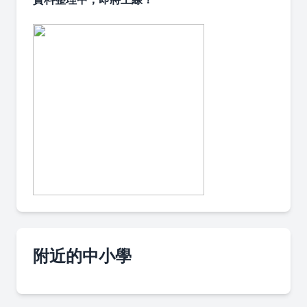
附近的中小學