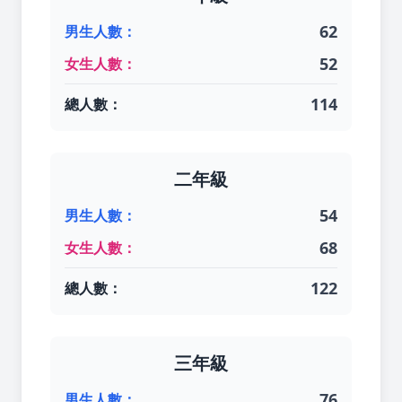
62
男生人數：
52
女生人數：
114
總人數：
二年級
54
男生人數：
68
女生人數：
122
總人數：
三年級
76
男生人數：