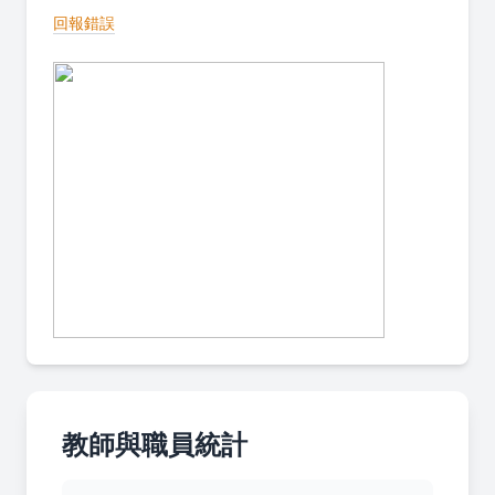
回報錯誤
教師與職員統計