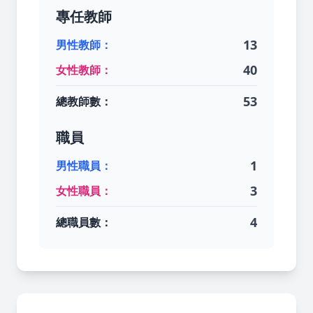
專任教師
13
男性教師：
40
女性教師：
53
總教師數：
職員
1
男性職員：
3
女性職員：
4
總職員數：