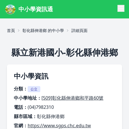
中小學資訊通
首頁
彰化縣伸港鄉 的中小學
詳細頁面
縣立新港國小-彰化縣伸港鄉
中小學資訊
分類：
公立
中小學地址：
[509]彰化縣伸港鄉和平路60號
電話：
(04)7982310
縣市區域：
彰化縣伸港鄉
官網：
https://www.sgps.chc.edu.tw