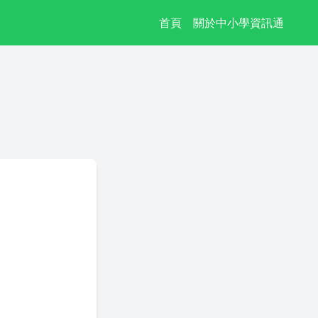
首頁
關於中小學資訊通