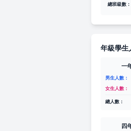
總班級數：
年級學生
一
男生人數：
女生人數：
總人數：
四