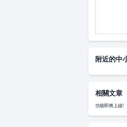
附近的中
相關文章
功能即將上線!