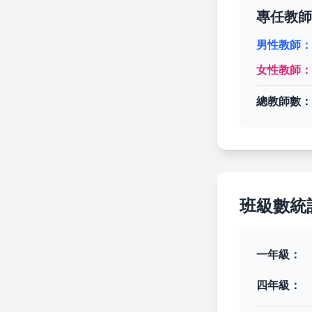
專任教師
男性教師：
女性教師：
總教師數：
班級數統
一年級：
四年級：