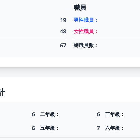
職員
19
男性職員：
48
女性職員：
67
總職員數：
計
6
6
二年級：
三年級：
6
7
五年級：
六年級：