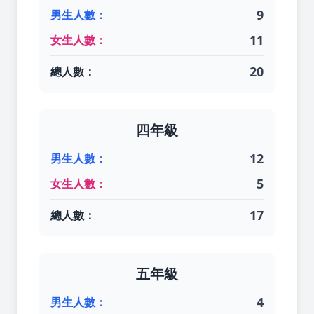
9
男生人數：
11
女生人數：
20
總人數：
四年級
12
男生人數：
5
女生人數：
17
總人數：
五年級
4
男生人數：