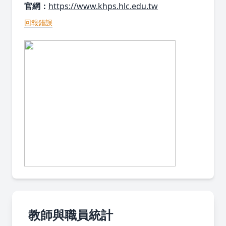
官網：
https://www.khps.hlc.edu.tw
回報錯誤
教師與職員統計