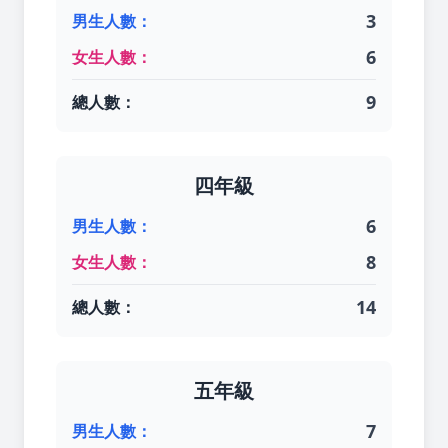
3
男生人數：
6
女生人數：
9
總人數：
四年級
6
男生人數：
8
女生人數：
14
總人數：
五年級
7
男生人數：