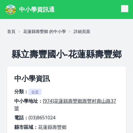
中小學資訊通
首頁
花蓮縣壽豐鄉 的中小學
詳細頁面
縣立壽豐國小-花蓮縣壽豐鄉
中小學資訊
分類：
公立
中小學地址：
[974]花蓮縣壽豐鄉壽豐村壽山路37
號
電話：
(03)8651024
縣市區域：
花蓮縣壽豐鄉