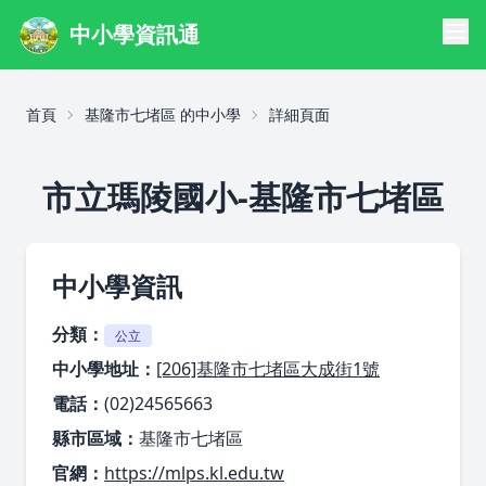
中小學資訊通
首頁
基隆市七堵區 的中小學
詳細頁面
市立瑪陵國小-基隆市七堵區
中小學資訊
分類：
公立
中小學地址：
[206]基隆市七堵區大成街1號
電話：
(02)24565663
縣市區域：
基隆市七堵區
官網：
https://mlps.kl.edu.tw