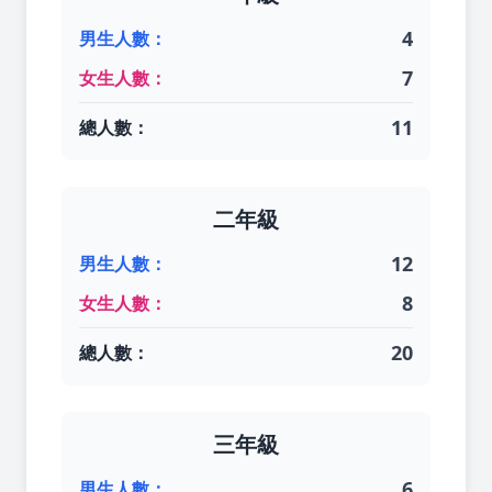
4
男生人數：
7
女生人數：
11
總人數：
二年級
12
男生人數：
8
女生人數：
20
總人數：
三年級
6
男生人數：