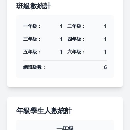
班級數統計
1
1
一年級：
二年級：
1
1
三年級：
四年級：
1
1
五年級：
六年級：
6
總班級數：
年級學生人數統計
一年級