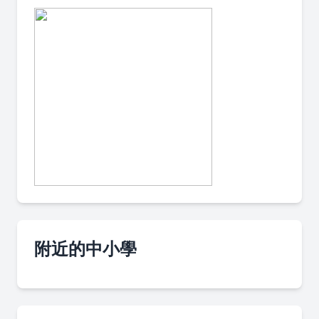
附近的中小學