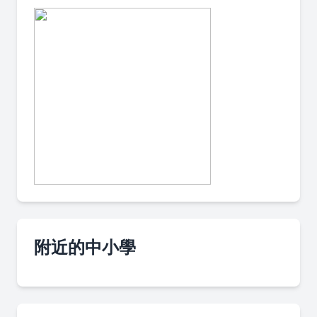
附近的中小學