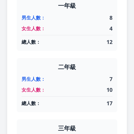
一年級
8
男生人數：
4
女生人數：
12
總人數：
二年級
7
男生人數：
10
女生人數：
17
總人數：
三年級