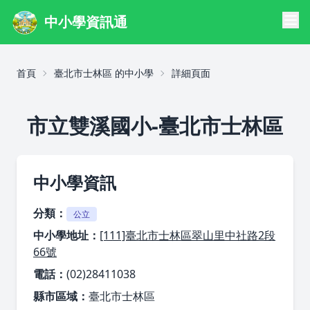
中小學資訊通
首頁
臺北市士林區 的中小學
詳細頁面
市立雙溪國小-臺北市士林區
中小學資訊
分類：
公立
中小學地址：
[111]臺北市士林區翠山里中社路2段
66號
電話：
(02)28411038
縣市區域：
臺北市士林區