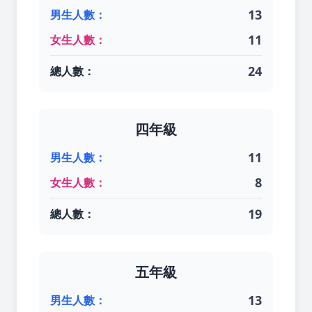
13
男生人數：
11
女生人數：
24
總人數：
四年級
11
男生人數：
8
女生人數：
19
總人數：
五年級
13
男生人數：