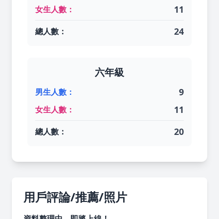
11
女生人數：
24
總人數：
六年級
9
男生人數：
11
女生人數：
20
總人數：
用戶評論/推薦/照片
資料整理中，即將上線！