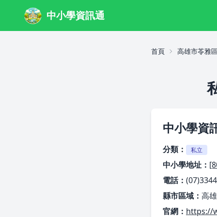
中小學資訊通
首頁
高雄市苓雅區
中小學資
分類：
私立
中小學地址：
[
電話：
(07)334
縣市區域：
高雄
官網：
https:/