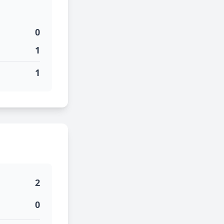
0
1
1
2
0