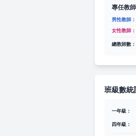
專任教師
男性教師：
女性教師：
總教師數：
班級數統
一年級：
四年級：