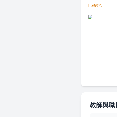
回報錯誤
教師與職