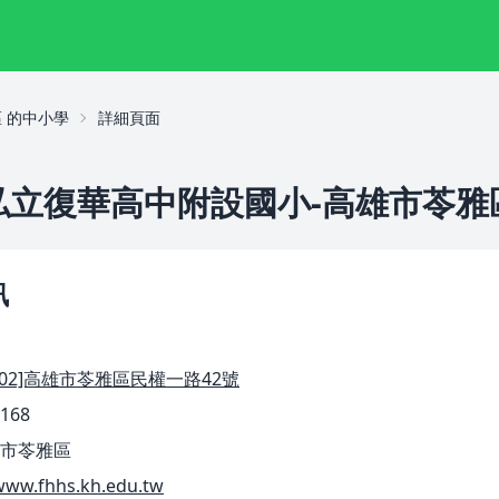
 的中小學
詳細頁面
私立復華高中附設國小-高雄市苓雅
訊
802]高雄市苓雅區民權一路42號
4168
市苓雅區
/www.fhhs.kh.edu.tw