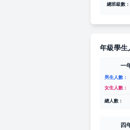
總班級數：
年級學生
一
男生人數：
女生人數：
總人數：
四