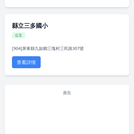
縣立三多國小
公立
[904]屏東縣九如鄉三塊村三民路307號
查看詳情
廣告