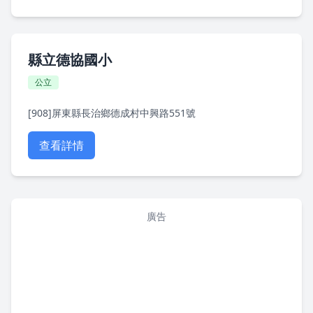
縣立德協國小
公立
[908]屏東縣長治鄉德成村中興路551號
查看詳情
廣告