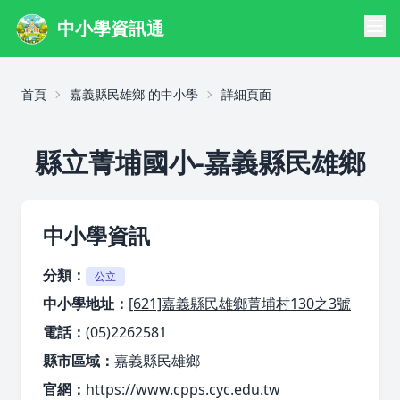
中小學資訊通
首頁
嘉義縣民雄鄉 的中小學
詳細頁面
縣立菁埔國小-嘉義縣民雄鄉
中小學資訊
分類：
公立
中小學地址：
[621]嘉義縣民雄鄉菁埔村130之3號
電話：
(05)2262581
縣市區域：
嘉義縣民雄鄉
官網：
https://www.cpps.cyc.edu.tw