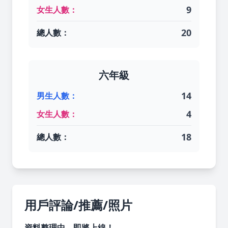
9
女生人數：
20
總人數：
六年級
14
男生人數：
4
女生人數：
18
總人數：
用戶評論/推薦/照片
資料整理中，即將上線！