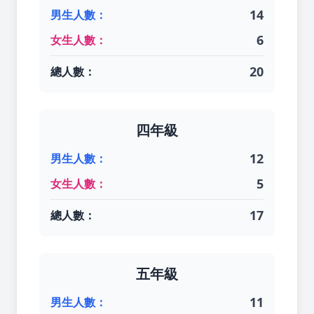
14
男生人數：
6
女生人數：
20
總人數：
四年級
12
男生人數：
5
女生人數：
17
總人數：
五年級
11
男生人數：