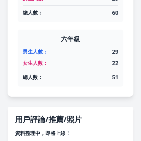
60
總人數：
六年級
29
男生人數：
22
女生人數：
51
總人數：
用戶評論/推薦/照片
資料整理中，即將上線！