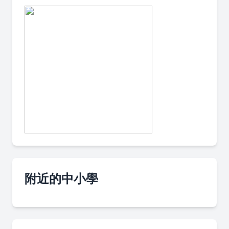
附近的中小學