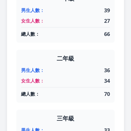
39
男生人數：
27
女生人數：
66
總人數：
二年級
36
男生人數：
34
女生人數：
70
總人數：
三年級
33
男生人數：