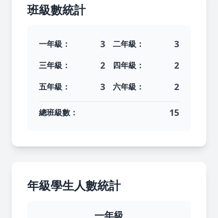
班級數統計
3
3
一年級：
二年級：
2
2
三年級：
四年級：
3
2
五年級：
六年級：
15
總班級數：
年級學生人數統計
一年級