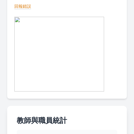
回報錯誤
教師與職員統計