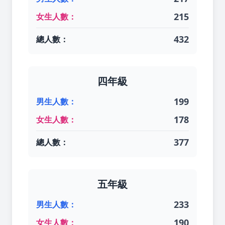
215
女生人數：
432
總人數：
四年級
199
男生人數：
178
女生人數：
377
總人數：
五年級
233
男生人數：
190
女生人數：