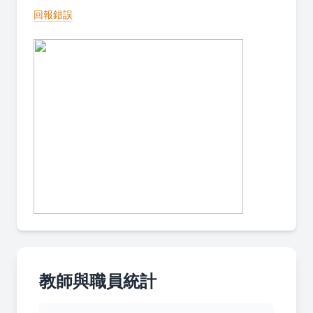
回報錯誤
教師與職員統計