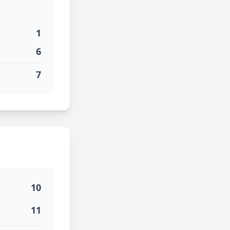
1
6
7
10
11