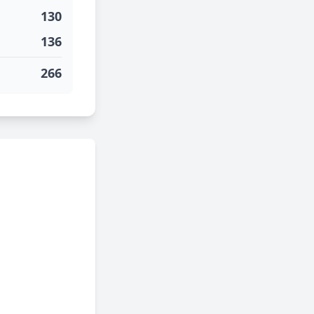
130
136
266