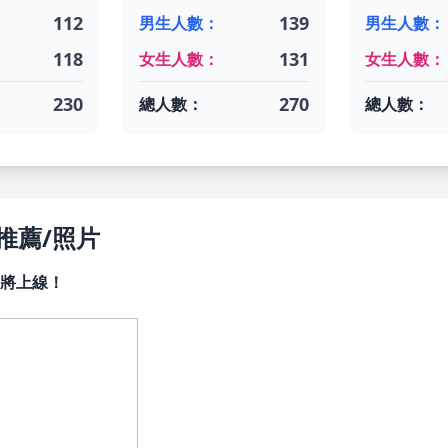
112
139
男生人數：
男生人數：
118
131
女生人數：
女生人數：
230
270
總人數：
總人數：
推薦/照片
將上線！