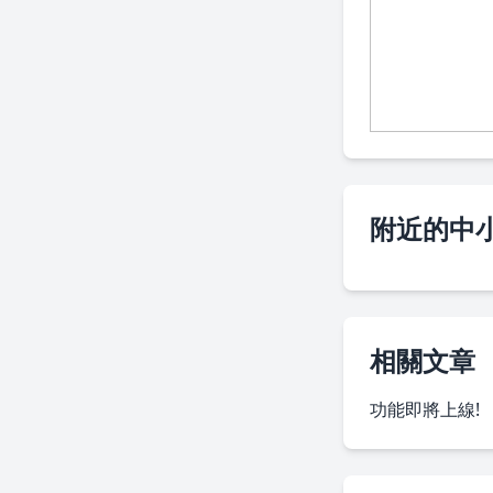
附近的中
相關文章
功能即將上線!