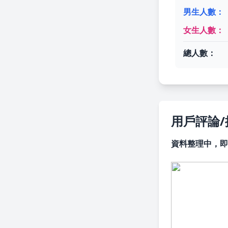
男生人數：
女生人數：
總人數：
用戶評論/
資料整理中，即