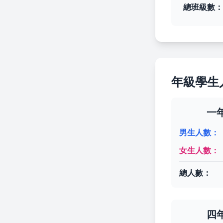
總班級數：
年級學生
一
男生人數：
女生人數：
總人數：
四