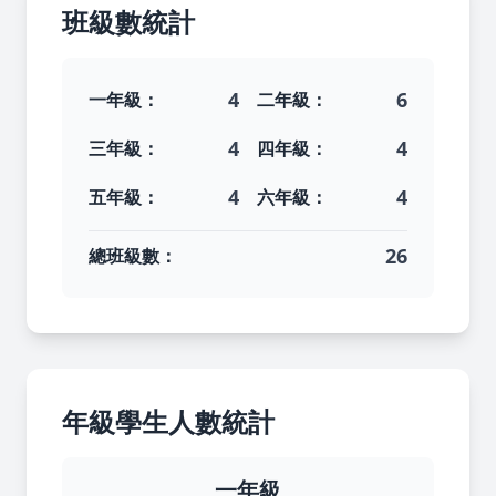
班級數統計
4
6
一年級：
二年級：
4
4
三年級：
四年級：
4
4
五年級：
六年級：
26
總班級數：
年級學生人數統計
一年級