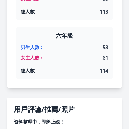
113
總人數：
六年級
53
男生人數：
61
女生人數：
114
總人數：
用戶評論/推薦/照片
資料整理中，即將上線！