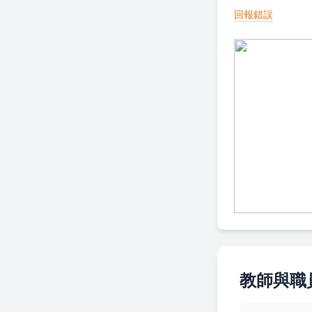
回報錯誤
教師與職