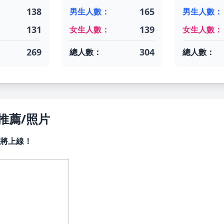
138
165
男生人數：
男生人數：
131
139
女生人數：
女生人數：
269
304
總人數：
總人數：
推薦/照片
將上線！