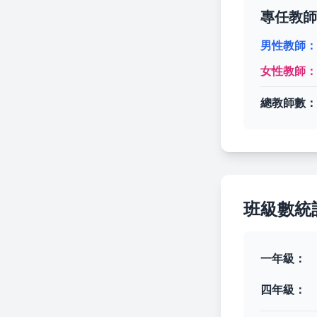
專任教師
男性教師：
女性教師：
總教師數：
班級數統
一年級：
四年級：