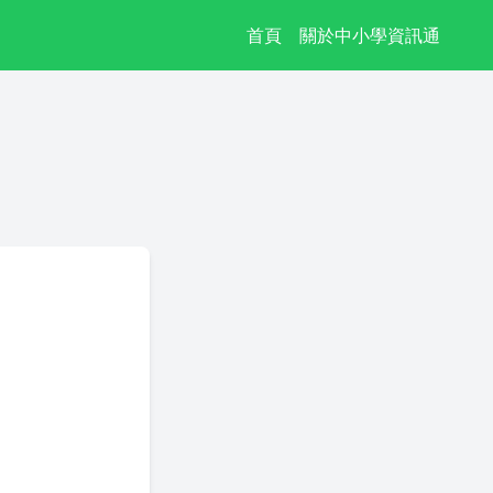
首頁
關於中小學資訊通