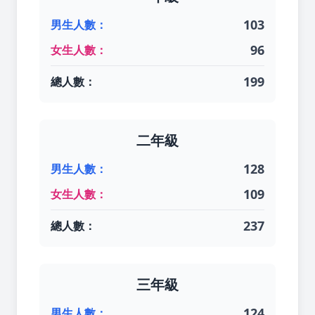
103
男生人數：
96
女生人數：
199
總人數：
二年級
128
男生人數：
109
女生人數：
237
總人數：
三年級
124
男生人數：