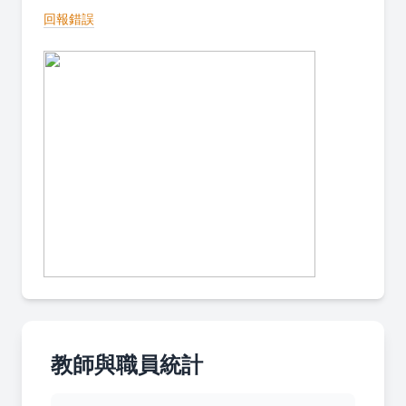
回報錯誤
教師與職員統計