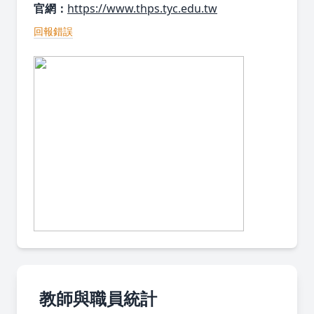
官網：
https://www.thps.tyc.edu.tw
回報錯誤
教師與職員統計