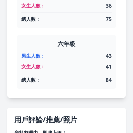
36
女生人數：
75
總人數：
六年級
43
男生人數：
41
女生人數：
84
總人數：
用戶評論/推薦/照片
資料整理中，即將上線！