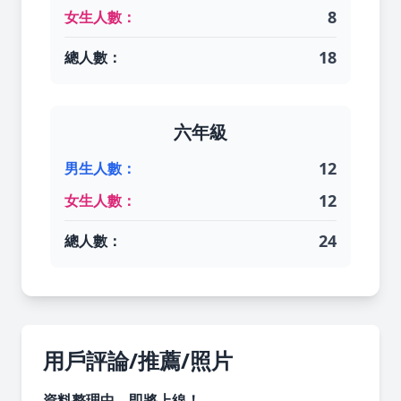
8
女生人數：
18
總人數：
六年級
12
男生人數：
12
女生人數：
24
總人數：
用戶評論/推薦/照片
資料整理中，即將上線！