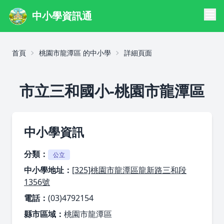
中小學資訊通
首頁
桃園市龍潭區 的中小學
詳細頁面
市立三和國小-桃園市龍潭區
中小學資訊
分類：
公立
中小學地址：
[325]桃園市龍潭區龍新路三和段
1356號
電話：
(03)4792154
縣市區域：
桃園市龍潭區