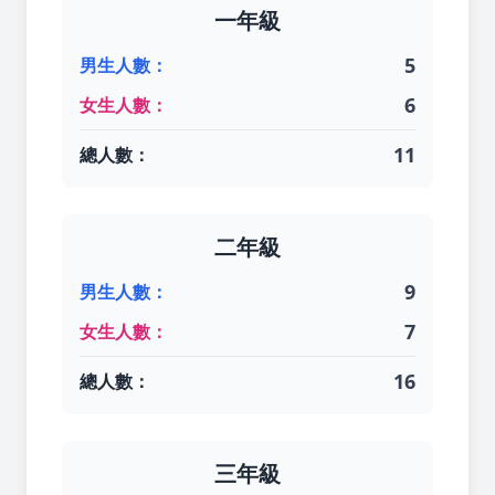
一年級
5
男生人數：
6
女生人數：
11
總人數：
二年級
9
男生人數：
7
女生人數：
16
總人數：
三年級