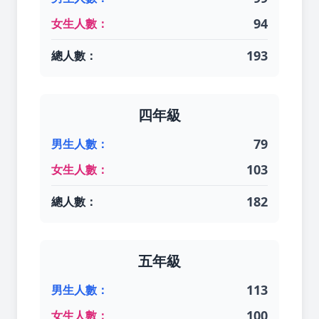
94
女生人數：
193
總人數：
四年級
79
男生人數：
103
女生人數：
182
總人數：
五年級
113
男生人數：
100
女生人數：