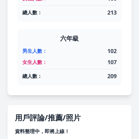
213
總人數：
六年級
102
男生人數：
107
女生人數：
209
總人數：
用戶評論/推薦/照片
資料整理中，即將上線！