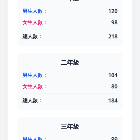
120
男生人數：
98
女生人數：
218
總人數：
二年級
104
男生人數：
80
女生人數：
184
總人數：
三年級
99
男生人數：