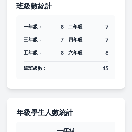
班級數統計
8
7
一年級：
二年級：
7
7
三年級：
四年級：
8
8
五年級：
六年級：
45
總班級數：
年級學生人數統計
一年級