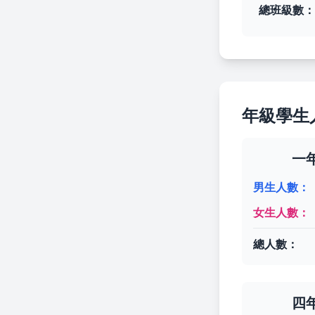
總班級數：
年級學生
一
男生人數：
女生人數：
總人數：
四