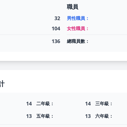
職員
32
男性職員：
104
女性職員：
136
總職員數：
計
14
14
二年級：
三年級：
13
13
五年級：
六年級：