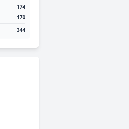
174
170
344