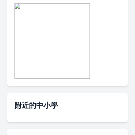
附近的中小學