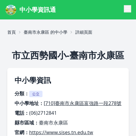
中小學資訊通
首頁
臺南市永康區 的中小學
詳細頁面
市立西勢國小-臺南市永康區
中小學資訊
分類：
公立
中小學地址：
[710]臺南市永康區富強路一段278號
電話：
(06)2712841
縣市區域：
臺南市永康區
官網：
https://www.sises.tn.edu.tw