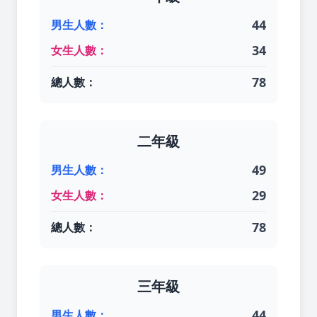
44
男生人數：
34
女生人數：
78
總人數：
二年級
49
男生人數：
29
女生人數：
78
總人數：
三年級
44
男生人數：