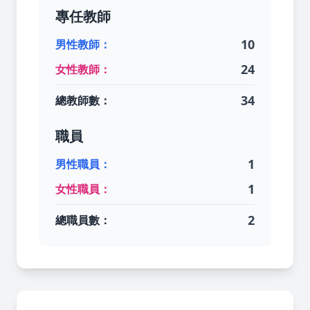
專任教師
10
男性教師：
24
女性教師：
34
總教師數：
職員
1
男性職員：
1
女性職員：
2
總職員數：