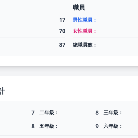
職員
17
男性職員：
70
女性職員：
87
總職員數：
計
7
8
二年級：
三年級：
8
9
五年級：
六年級：