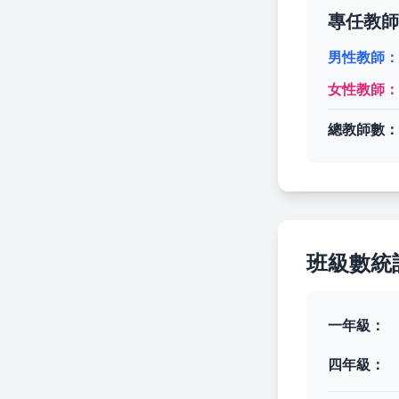
專任教師
男性教師：
女性教師：
總教師數：
班級數統
一年級：
四年級：