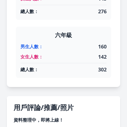
276
總人數：
六年級
160
男生人數：
142
女生人數：
302
總人數：
用戶評論/推薦/照片
資料整理中，即將上線！