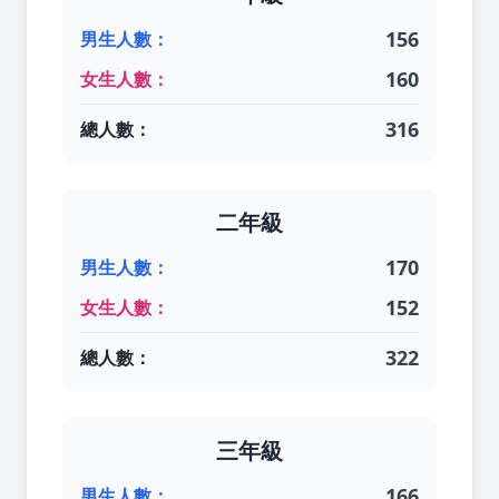
156
男生人數：
160
女生人數：
316
總人數：
二年級
170
男生人數：
152
女生人數：
322
總人數：
三年級
166
男生人數：