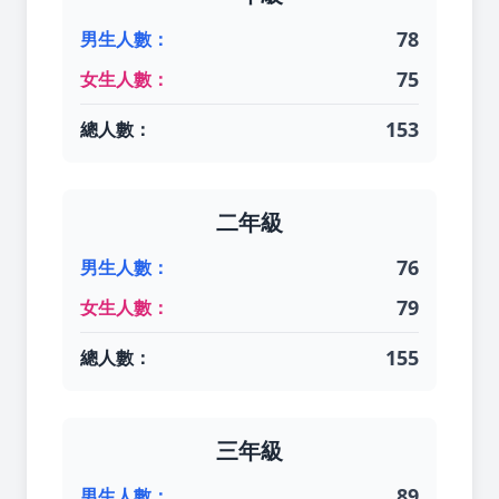
78
男生人數：
75
女生人數：
153
總人數：
二年級
76
男生人數：
79
女生人數：
155
總人數：
三年級
89
男生人數：