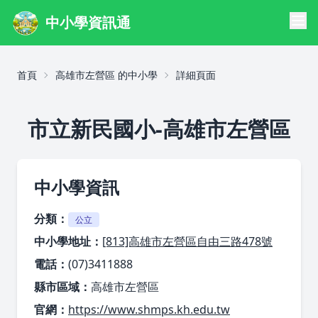
中小學資訊通
首頁
高雄市左營區 的中小學
詳細頁面
市立新民國小-高雄市左營區
中小學資訊
分類：
公立
中小學地址：
[813]高雄市左營區自由三路478號
電話：
(07)3411888
縣市區域：
高雄市左營區
官網：
https://www.shmps.kh.edu.tw