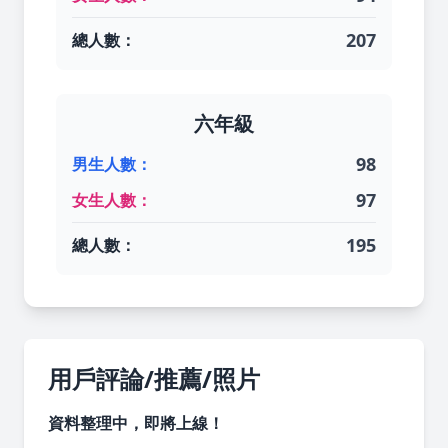
207
總人數：
六年級
98
男生人數：
97
女生人數：
195
總人數：
用戶評論/推薦/照片
資料整理中，即將上線！