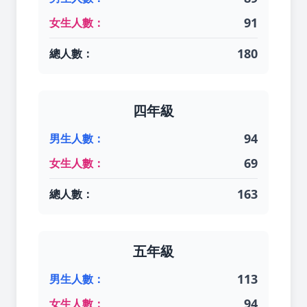
91
女生人數：
180
總人數：
四年級
94
男生人數：
69
女生人數：
163
總人數：
五年級
113
男生人數：
94
女生人數：