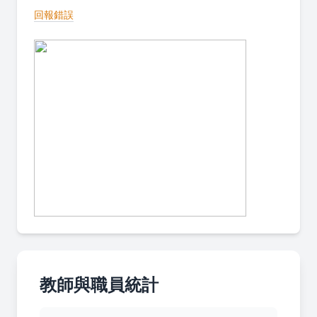
回報錯誤
教師與職員統計