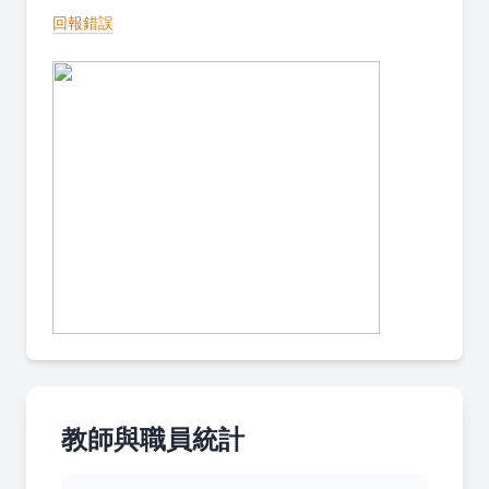
回報錯誤
教師與職員統計