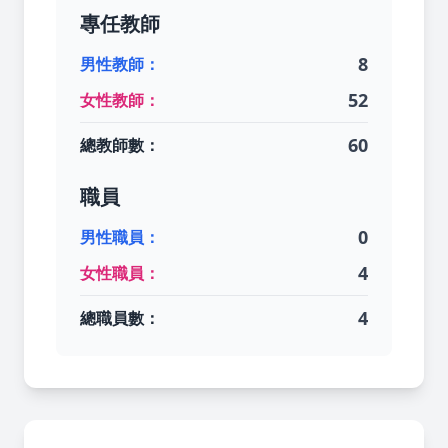
專任教師
8
男性教師：
52
女性教師：
60
總教師數：
職員
0
男性職員：
4
女性職員：
4
總職員數：