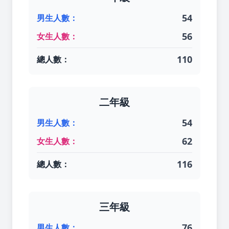
54
男生人數：
56
女生人數：
110
總人數：
二年級
54
男生人數：
62
女生人數：
116
總人數：
三年級
76
男生人數：