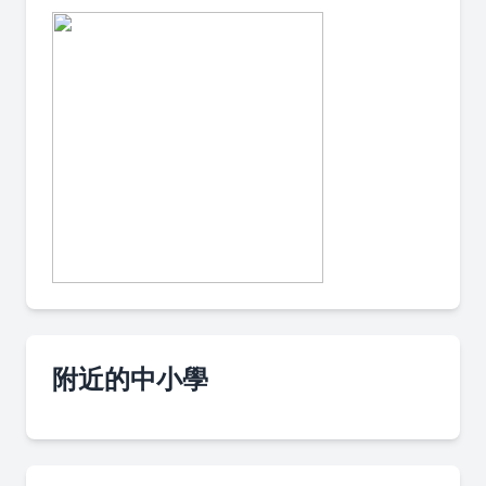
附近的中小學