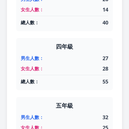
14
女生人數：
40
總人數：
四年級
27
男生人數：
28
女生人數：
55
總人數：
五年級
32
男生人數：
25
女生人數：