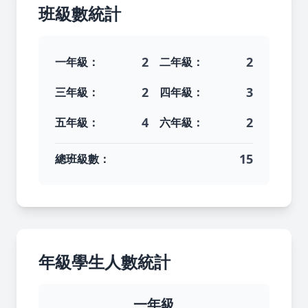
班級數統計
2
2
一年級：
二年級：
2
3
三年級：
四年級：
4
2
五年級：
六年級：
15
總班級數：
年級學生人數統計
一年級