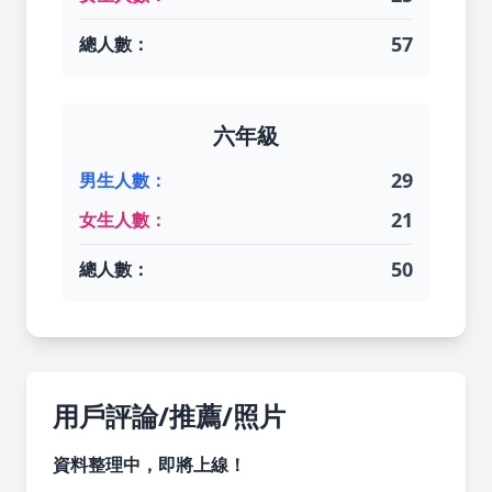
57
總人數：
六年級
29
男生人數：
21
女生人數：
50
總人數：
用戶評論/推薦/照片
資料整理中，即將上線！