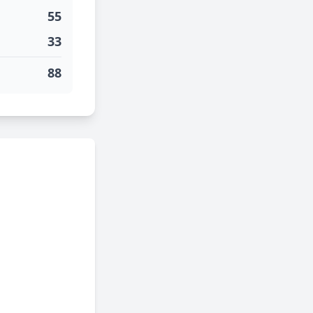
55
33
88