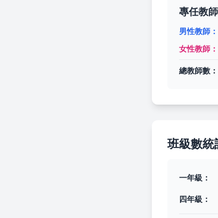
專任教師
男性教師：
女性教師：
總教師數：
班級數統
一年級：
四年級：