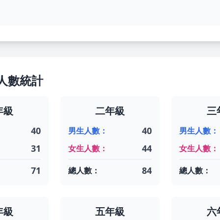
人數統計
年級
二年級
三
40
40
男生人數：
男生人數：
31
44
女生人數：
女生人數：
71
84
總人數：
總人數：
年級
五年級
六