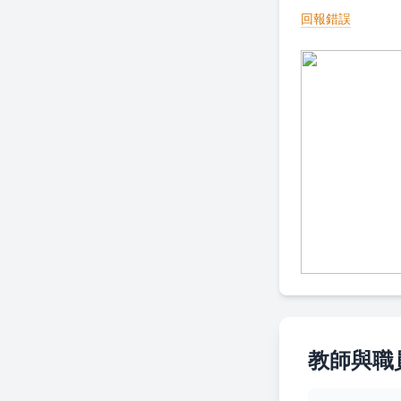
回報錯誤
教師與職