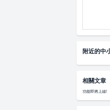
附近的中
相關文章
功能即將上線!