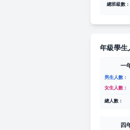
總班級數：
年級學生
一
男生人數：
女生人數：
總人數：
四