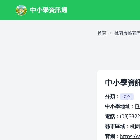
中小學資訊通
首頁
桃園市桃園區
中小學資
分類：
公立
中小學地址：
[
電話：
(03)332
縣市區域：
桃園
官網：
https:/