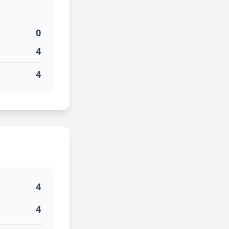
0
4
4
4
4