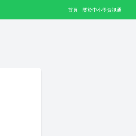
首頁
關於中小學資訊通