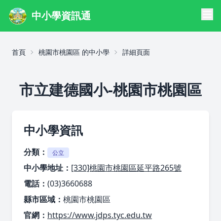
中小學資訊通
首頁
桃園市桃園區 的中小學
詳細頁面
市立建德國小-桃園市桃園區
中小學資訊
分類：
公立
中小學地址：
[330]桃園市桃園區延平路265號
電話：
(03)3660688
縣市區域：
桃園市桃園區
官網：
https://www.jdps.tyc.edu.tw