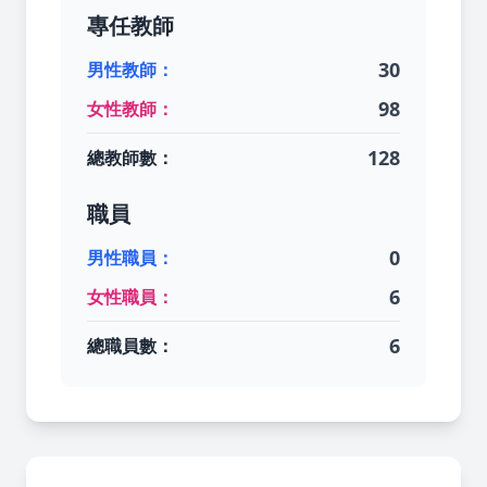
專任教師
30
男性教師：
98
女性教師：
128
總教師數：
職員
0
男性職員：
6
女性職員：
6
總職員數：