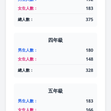
183
女生人數：
375
總人數：
四年級
180
男生人數：
148
女生人數：
328
總人數：
五年級
183
男生人數：
166
女生人數：