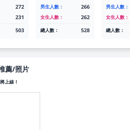
272
266
男生人數：
男生人數：
231
262
女生人數：
女生人數：
503
528
總人數：
總人數：
推薦/照片
將上線！