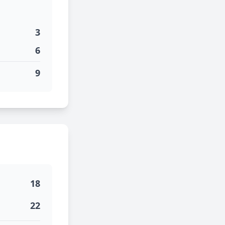
3
6
9
18
22