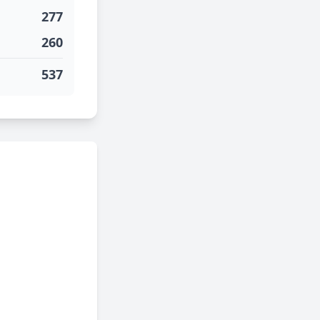
277
260
537