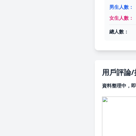
男生人數：
女生人數：
總人數：
用戶評論/
資料整理中，即